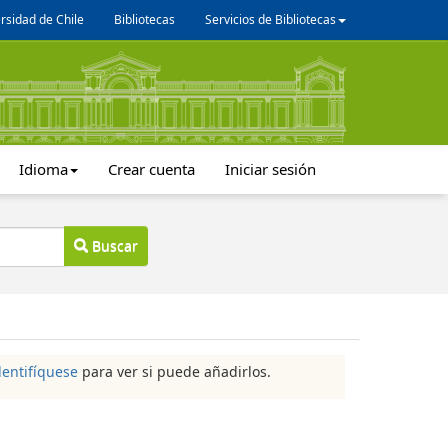
rsidad de Chile
Bibliotecas
Servicios de Bibliotecas
Idioma
Crear cuenta
Iniciar sesión
Buscar
dentifíquese
para ver si puede añadirlos.