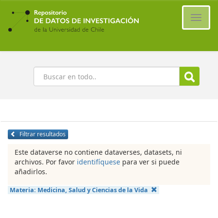
Ir
al
Cambi
contenido
naveg
principal
Buscar
Filtrar resultados
Este dataverse no contiene dataverses, datasets, ni
archivos. Por favor
identifíquese
para ver si puede
añadirlos.
Materia:
Medicina, Salud y Ciencias de la Vida