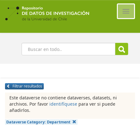
Ir
al
Cambi
contenido
naveg
principal
Buscar
Filtrar resultados
Este dataverse no contiene dataverses, datasets, ni
archivos. Por favor
identifíquese
para ver si puede
añadirlos.
Dataverse Category:
Department