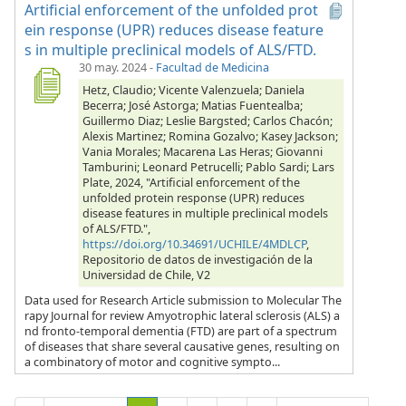
Artificial enforcement of the unfolded prot
ein response (UPR) reduces disease feature
s in multiple preclinical models of ALS/FTD.
30 may. 2024
-
Facultad de Medicina
Hetz, Claudio; Vicente Valenzuela; Daniela
Becerra; José Astorga; Matias Fuentealba;
Guillermo Diaz; Leslie Bargsted; Carlos Chacón;
Alexis Martinez; Romina Gozalvo; Kasey Jackson;
Vania Morales; Macarena Las Heras; Giovanni
Tamburini; Leonard Petrucelli; Pablo Sardi; Lars
Plate, 2024, "Artificial enforcement of the
unfolded protein response (UPR) reduces
disease features in multiple preclinical models
of ALS/FTD.",
https://doi.org/10.34691/UCHILE/4MDLCP
,
Repositorio de datos de investigación de la
Universidad de Chile, V2
Data used for Research Article submission to Molecular The
rapy Journal for review Amyotrophic lateral sclerosis (ALS) a
nd fronto-temporal dementia (FTD) are part of a spectrum
of diseases that share several causative genes, resulting on
a combinatory of motor and cognitive sympto...