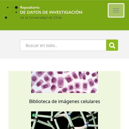
Ir
al
Cambi
contenido
naveg
principal
Buscar
Biblioteca de imágenes celulares