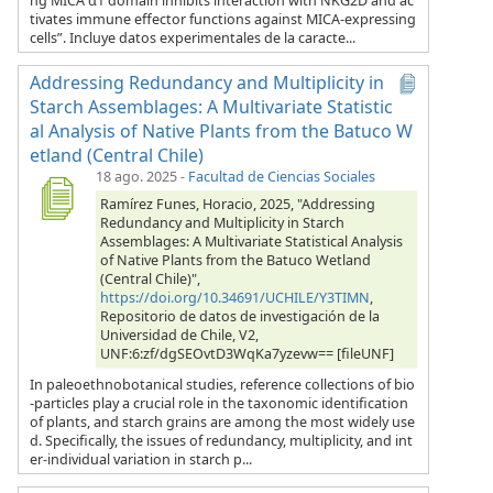
ng MICA α1 domain inhibits interaction with NKG2D and ac
tivates immune effector functions against MICA-expressing
cells”. Incluye datos experimentales de la caracte...
Addressing Redundancy and Multiplicity in
Starch Assemblages: A Multivariate Statistic
al Analysis of Native Plants from the Batuco W
etland (Central Chile)
18 ago. 2025
-
Facultad de Ciencias Sociales
Ramírez Funes, Horacio, 2025, "Addressing
Redundancy and Multiplicity in Starch
Assemblages: A Multivariate Statistical Analysis
of Native Plants from the Batuco Wetland
(Central Chile)",
https://doi.org/10.34691/UCHILE/Y3TIMN
,
Repositorio de datos de investigación de la
Universidad de Chile, V2,
UNF:6:zf/dgSEOvtD3WqKa7yzevw== [fileUNF]
In paleoethnobotanical studies, reference collections of bio
-particles play a crucial role in the taxonomic identification
of plants, and starch grains are among the most widely use
d. Specifically, the issues of redundancy, multiplicity, and int
er-individual variation in starch p...