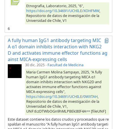
Etnografia, Laboratorio, 2025, "6",
https://doi.org/10.34691/UCHILE/XOHFMW
,
Repositorio de datos de investigación de la
Universidad de Chile, V1
6
A fully human IgG1 antibody targeting MIC
A α1 domain inhibits interaction with NKG2
D and activates immune effector functions ag
ainst MICA-expressing cells
30 dic. 2025
-
Facultad de Medicina
Maria Carmen Molina Sampayo, 2025, "A fully
human IgG1 antibody targeting MICA α1
domain inhibits interaction with NKG2D and
activates immune effector functions against
MICA-expressing cells",
https://doi.org/10.34691/UCHILE/0WXTAH
,
Repositorio de datos de investigación de la
Universidad de Chile, V1,
UNF:6:zDTWbOGn9hMLPBEkI8IF4A== [fileUNF]
Este dataset contiene los datos crudos y procesados que re
spaldan el manuscrito “A fully human IgG1 antibody targeti