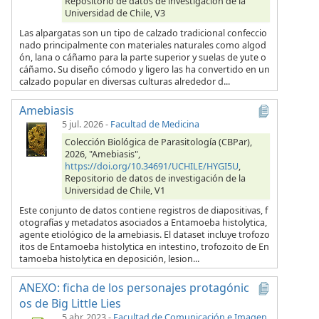
Repositorio de datos de investigación de la
Universidad de Chile, V3
Las alpargatas son un tipo de calzado tradicional confeccio
nado principalmente con materiales naturales como algod
ón, lana o cáñamo para la parte superior y suelas de yute o
cáñamo. Su diseño cómodo y ligero las ha convertido en un
calzado popular en diversas culturas alrededor d...
Amebiasis
5 jul. 2026
-
Facultad de Medicina
Colección Biológica de Parasitología (CBPar),
2026, "Amebiasis",
https://doi.org/10.34691/UCHILE/HYGI5U
,
Repositorio de datos de investigación de la
Universidad de Chile, V1
Este conjunto de datos contiene registros de diapositivas, f
otografías y metadatos asociados a Entamoeba histolytica,
agente etiológico de la amebiasis. El dataset incluye trofozo
itos de Entamoeba histolytica en intestino, trofozoito de En
tamoeba histolytica en deposición, lesion...
ANEXO: ficha de los personajes protagónic
os de Big Little Lies
5 abr. 2023
-
Facultad de Comunicación e Imagen