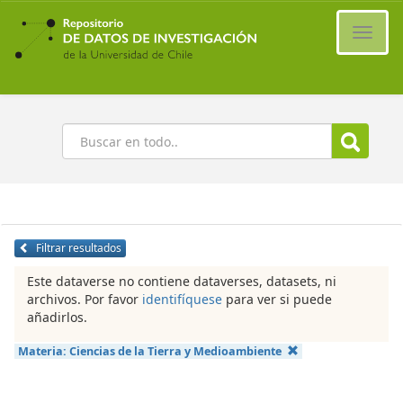
Ir
al
Cambi
contenido
naveg
principal
Buscar
Filtrar resultados
Este dataverse no contiene dataverses, datasets, ni
archivos. Por favor
identifíquese
para ver si puede
añadirlos.
Materia:
Ciencias de la Tierra y Medioambiente