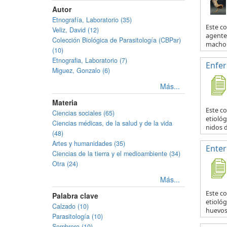
Autor
Etnografía, Laboratorio (35)
Este c
Veliz, David (12)
agente 
Colección Biológica de Parasitología (CBPar)
macho y
(10)
Etnografia, Laboratorio (7)
Enfe
Miguez, Gonzalo (6)
Más...
Materia
Este c
Ciencias sociales (65)
etiológ
Ciencias médicas, de la salud y de la vida
nidos d
(48)
Artes y humanidades (35)
Enter
Ciencias de la tierra y el medioambiente (34)
Otra (24)
Más...
Este c
Palabra clave
etiológ
Calzado (10)
huevos 
Parasitología (10)
Sombrero (10)