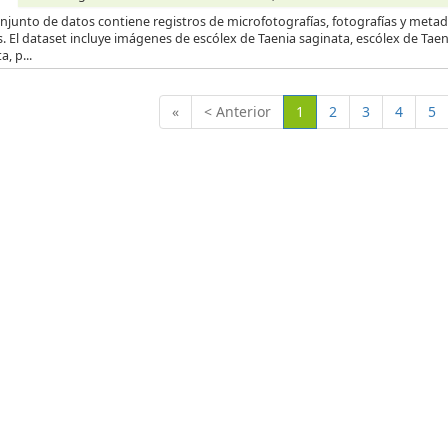
njunto de datos contiene registros de microfotografías, fotografías y metad
s. El dataset incluye imágenes de escólex de Taenia saginata, escólex de Tae
a, p...
(Actual)
«
< Anterior
1
2
3
4
5