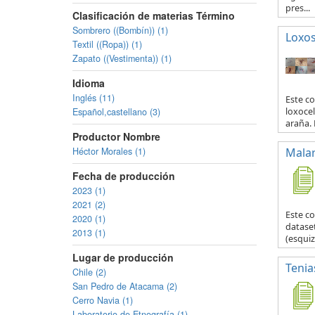
pres...
Clasificación de materias Término
Sombrero ((Bombín)) (1)
Loxo
Textil ((Ropa)) (1)
Zapato ((Vestimenta)) (1)
Idioma
Inglés (11)
Este co
Español,castellano (3)
loxocel
araña. 
Productor Nombre
Héctor Morales (1)
Malar
Fecha de producción
2023 (1)
2021 (2)
Este c
2020 (1)
datase
2013 (1)
(esquiz
Lugar de producción
Tenia
Chile (2)
San Pedro de Atacama (2)
Cerro Navia (1)
Laboratorio de Etnografía (1)