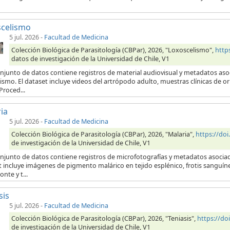
scelismo
5 jul. 2026
-
Facultad de Medicina
Colección Biológica de Parasitología (CBPar), 2026, "Loxoscelismo",
http
datos de investigación de la Universidad de Chile, V1
njunto de datos contiene registros de material audiovisual y metadatos aso
ismo. El dataset incluye videos del artrópodo adulto, muestras clínicas de 
Proced...
ia
5 jul. 2026
-
Facultad de Medicina
Colección Biológica de Parasitología (CBPar), 2026, "Malaria",
https://do
de investigación de la Universidad de Chile, V1
onjunto de datos contiene registros de microfotografías y metadatos asocia
t incluye imágenes de pigmento malárico en tejido esplénico, frotis sanguí
onte y t...
sis
5 jul. 2026
-
Facultad de Medicina
Colección Biológica de Parasitología (CBPar), 2026, "Teniasis",
https://d
de investigación de la Universidad de Chile, V1