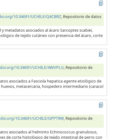
/doi.org/10.34691/UCHILE/Q4CBRZ
, Repositorio de datos
l y metadatos asociados al ácaro Sarcoptes scabiei,
tológico de tejido cutáneo con presencia del ácaro, corte
//doi.org/10.34691/UCHILE/AWVPLU
, Repositorio de
atos asociados a Fasciola hepatica agente etiológico de
a, huevos, metacercaria, hospedero intermediario (caracol
//doi.org/10.34691/UCHILE/GPPT9W
, Repositorio de
datos asociados al helminto Echinococcus granulosus,
es de corte histológico de tejido intestinal de perro con