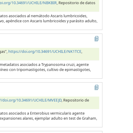
doi.org/10.34691/UCHILE/NBKBIR
, Repositorio de datos
datos asociados al nemátodo Ascaris lumbricoides,
evo, apéndice con Ascaris lumbricoides y parásito adulto,
gas",
https://doi.org/10.34691/UCHILE/NK1TCE
,
y metadatos asociados a Trypanosoma cruzi, agente
uíneo con tripomastigotes, cultivo de epimastigotes,
://doi.org/10.34691/UCHILE/MVEEJD
, Repositorio de
datos asociados a Enterobius vermicularis agente
s expansiones alares, ejemplar adulto en test de Graham,