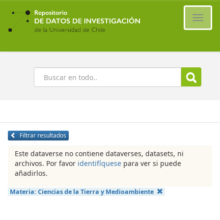
Ir
al
Cambi
contenido
naveg
principal
Buscar
Filtrar resultados
Este dataverse no contiene dataverses, datasets, ni
archivos. Por favor
identifíquese
para ver si puede
añadirlos.
Materia:
Ciencias de la Tierra y Medioambiente