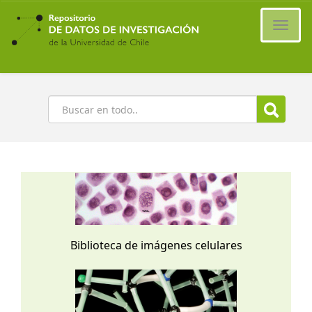
Ir
al
Cambi
contenido
naveg
principal
Buscar
Biblioteca de imágenes celulares