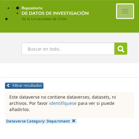
Ir
al
Cambi
contenido
naveg
principal
Buscar
Filtrar resultados
Este dataverse no contiene dataverses, datasets, ni
archivos. Por favor
identifíquese
para ver si puede
añadirlos.
Dataverse Category:
Department