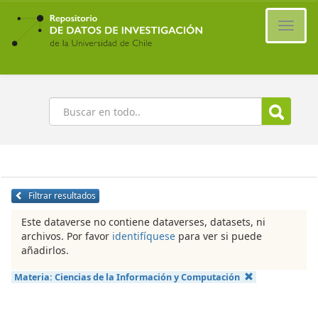
Ir
al
Cambi
contenido
naveg
principal
Buscar
Filtrar resultados
Este dataverse no contiene dataverses, datasets, ni
archivos. Por favor
identifíquese
para ver si puede
añadirlos.
Materia:
Ciencias de la Información y Computación