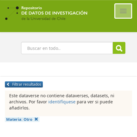
Ir
al
Cambi
contenido
naveg
principal
Buscar
Filtrar resultados
Este dataverse no contiene dataverses, datasets, ni
archivos. Por favor
identifíquese
para ver si puede
añadirlos.
Materia:
Otro