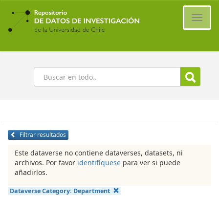
Ir
al
Cambi
contenido
naveg
principal
Buscar
Filtrar resultados
Este dataverse no contiene dataverses, datasets, ni
archivos. Por favor
identifíquese
para ver si puede
añadirlos.
Dataverse Category:
Department