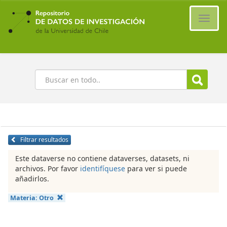
Ir
al
Cambi
contenido
naveg
principal
Buscar
Filtrar resultados
Este dataverse no contiene dataverses, datasets, ni
archivos. Por favor
identifíquese
para ver si puede
añadirlos.
Materia:
Otro