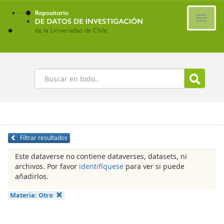
Ir
al
Cambi
contenido
naveg
principal
Buscar
Filtrar resultados
Este dataverse no contiene dataverses, datasets, ni
archivos. Por favor
identifíquese
para ver si puede
añadirlos.
Materia:
Otro