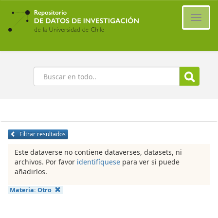
Ir
al
Cambi
contenido
naveg
principal
Buscar
Filtrar resultados
Este dataverse no contiene dataverses, datasets, ni
archivos. Por favor
identifíquese
para ver si puede
añadirlos.
Materia:
Otro