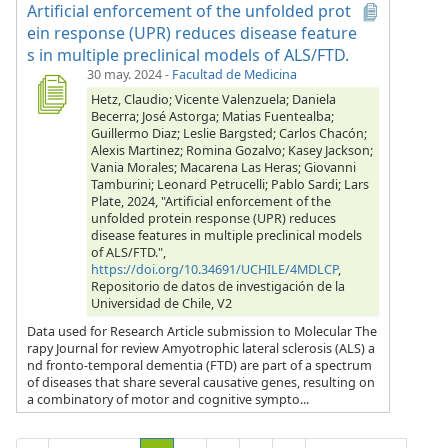
Artificial enforcement of the unfolded prot
ein response (UPR) reduces disease feature
s in multiple preclinical models of ALS/FTD.
30 may. 2024
-
Facultad de Medicina
Hetz, Claudio; Vicente Valenzuela; Daniela
Becerra; José Astorga; Matias Fuentealba;
Guillermo Diaz; Leslie Bargsted; Carlos Chacón;
Alexis Martinez; Romina Gozalvo; Kasey Jackson;
Vania Morales; Macarena Las Heras; Giovanni
Tamburini; Leonard Petrucelli; Pablo Sardi; Lars
Plate, 2024, "Artificial enforcement of the
unfolded protein response (UPR) reduces
disease features in multiple preclinical models
of ALS/FTD.",
https://doi.org/10.34691/UCHILE/4MDLCP
,
Repositorio de datos de investigación de la
Universidad de Chile, V2
Data used for Research Article submission to Molecular The
rapy Journal for review Amyotrophic lateral sclerosis (ALS) a
nd fronto-temporal dementia (FTD) are part of a spectrum
of diseases that share several causative genes, resulting on
a combinatory of motor and cognitive sympto...