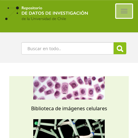
Ir
al
Cambi
contenido
naveg
principal
Buscar
Biblioteca de imágenes celulares