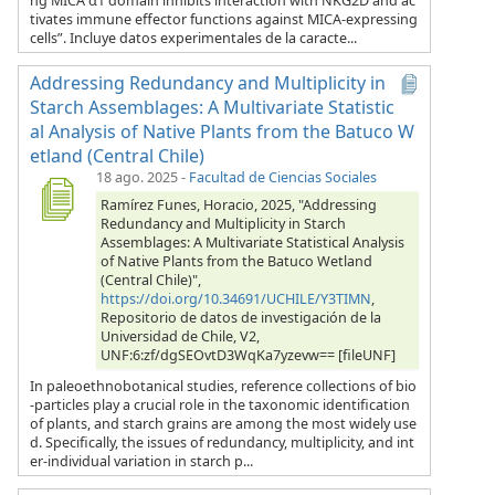
ng MICA α1 domain inhibits interaction with NKG2D and ac
tivates immune effector functions against MICA-expressing
cells”. Incluye datos experimentales de la caracte...
Addressing Redundancy and Multiplicity in
Starch Assemblages: A Multivariate Statistic
al Analysis of Native Plants from the Batuco W
etland (Central Chile)
18 ago. 2025
-
Facultad de Ciencias Sociales
Ramírez Funes, Horacio, 2025, "Addressing
Redundancy and Multiplicity in Starch
Assemblages: A Multivariate Statistical Analysis
of Native Plants from the Batuco Wetland
(Central Chile)",
https://doi.org/10.34691/UCHILE/Y3TIMN
,
Repositorio de datos de investigación de la
Universidad de Chile, V2,
UNF:6:zf/dgSEOvtD3WqKa7yzevw== [fileUNF]
In paleoethnobotanical studies, reference collections of bio
-particles play a crucial role in the taxonomic identification
of plants, and starch grains are among the most widely use
d. Specifically, the issues of redundancy, multiplicity, and int
er-individual variation in starch p...