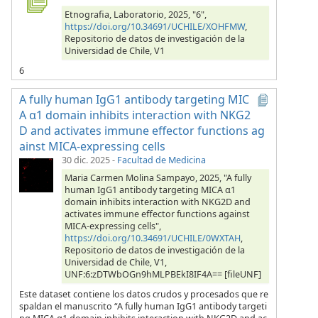
Etnografia, Laboratorio, 2025, "6",
https://doi.org/10.34691/UCHILE/XOHFMW
,
Repositorio de datos de investigación de la
Universidad de Chile, V1
6
A fully human IgG1 antibody targeting MIC
A α1 domain inhibits interaction with NKG2
D and activates immune effector functions ag
ainst MICA-expressing cells
30 dic. 2025
-
Facultad de Medicina
Maria Carmen Molina Sampayo, 2025, "A fully
human IgG1 antibody targeting MICA α1
domain inhibits interaction with NKG2D and
activates immune effector functions against
MICA-expressing cells",
https://doi.org/10.34691/UCHILE/0WXTAH
,
Repositorio de datos de investigación de la
Universidad de Chile, V1,
UNF:6:zDTWbOGn9hMLPBEkI8IF4A== [fileUNF]
Este dataset contiene los datos crudos y procesados que re
spaldan el manuscrito “A fully human IgG1 antibody targeti