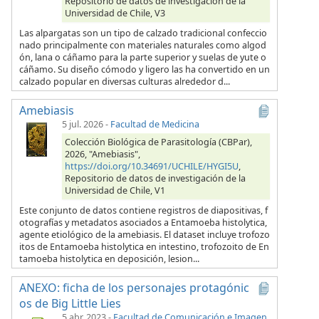
Repositorio de datos de investigación de la
Universidad de Chile, V3
Las alpargatas son un tipo de calzado tradicional confeccio
nado principalmente con materiales naturales como algod
ón, lana o cáñamo para la parte superior y suelas de yute o
cáñamo. Su diseño cómodo y ligero las ha convertido en un
calzado popular en diversas culturas alrededor d...
Amebiasis
5 jul. 2026
-
Facultad de Medicina
Colección Biológica de Parasitología (CBPar),
2026, "Amebiasis",
https://doi.org/10.34691/UCHILE/HYGI5U
,
Repositorio de datos de investigación de la
Universidad de Chile, V1
Este conjunto de datos contiene registros de diapositivas, f
otografías y metadatos asociados a Entamoeba histolytica,
agente etiológico de la amebiasis. El dataset incluye trofozo
itos de Entamoeba histolytica en intestino, trofozoito de En
tamoeba histolytica en deposición, lesion...
ANEXO: ficha de los personajes protagónic
os de Big Little Lies
5 abr. 2023
-
Facultad de Comunicación e Imagen