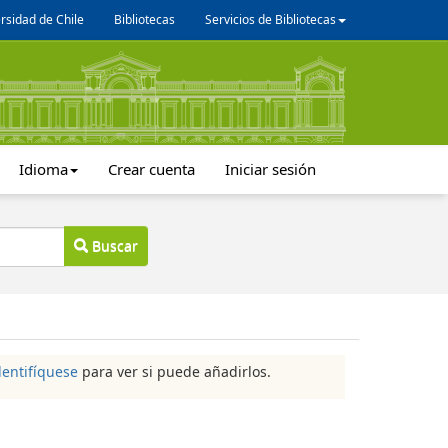
rsidad de Chile
Bibliotecas
Servicios de Bibliotecas
Idioma
Crear cuenta
Iniciar sesión
Buscar
dentifíquese
para ver si puede añadirlos.