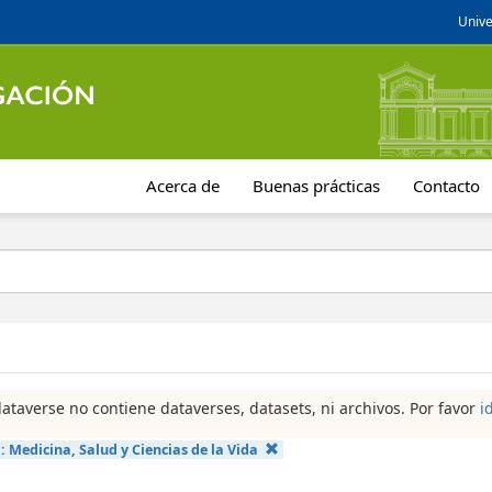
Unive
Acerca de
Buenas prácticas
Contacto
dataverse no contiene dataverses, datasets, ni archivos. Por favor
i
a:
Medicina, Salud y Ciencias de la Vida