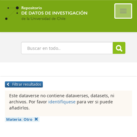
Ir
al
Cambi
contenido
naveg
principal
Buscar
Filtrar resultados
Este dataverse no contiene dataverses, datasets, ni
archivos. Por favor
identifíquese
para ver si puede
añadirlos.
Materia:
Otro