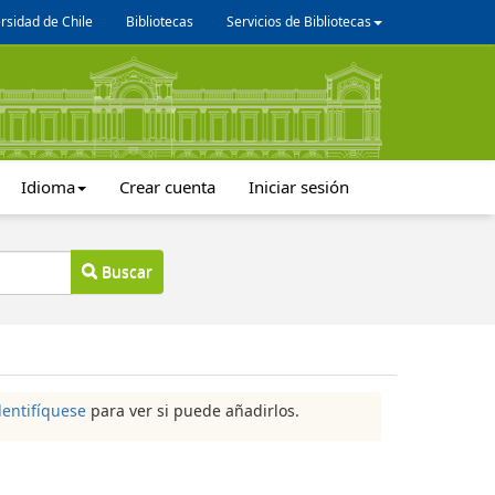
rsidad de Chile
Bibliotecas
Servicios de Bibliotecas
Idioma
Crear cuenta
Iniciar sesión
Buscar
dentifíquese
para ver si puede añadirlos.