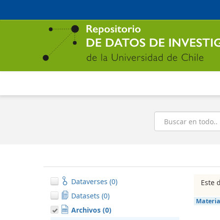
Ir
al
contenido
principal
Buscar
Dataverses (0)
Este 
Datasets (0)
Materi
Archivos (0)