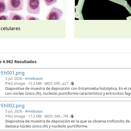
 celulares
e 4.982 Resultados
rEh001.png
5 jul. 2026 -
Amebiasis
PNG Image - 15.3 MB -
MD5: bf9...a27
Diapositiva de muestra de deposición con Entamoeba histolytica. En el cen
con núcleo único (N), nucleolo puntiforme característico y eritrocitos fago
rEh002.png
5 jul. 2026 -
Amebiasis
PNG Image - 17.2 MB -
MD5: 549...7f4
Diapositiva de muestra de deposición en la que se observa trofozoíto de
destaca núcleo único (N) y nucleolo puntiforme.