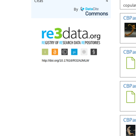
Citas
4
copulat
By
CBPa
CBPa
CBPa
CBPa