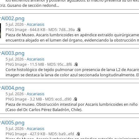
los extremos anterior y posterior aguzados. El macho presenta su un e
riz. Gusano de sección redond...
rAl002.png
5 jul. 2026 -
Ascariasis
PNG Image - 644.8 KB -
MD5: 7d8...39a
Pieza de Museo. Ascaris lumbricoides en apéndice extraído quirúrgicament
encuentra alojado en el lumen del órgano, evidenciando la obstrucción 
rAl003.png
5 jul. 2026 -
Ascariasis
PNG Image - 11.5 MB -
MD5: 95c...8f6
Corte histológico de tejido pulmonar con presencia de larva L2 de Ascaris
imagen se destaca la larva de color azul seccionada longitudinalmente. El
rAl004.png
5 jul. 2026 -
Ascariasis
PNG Image - 3.2 MB -
MD5: ecd...d90
Pieza de museo. Obstrucción intestinal por Ascaris lumbricoides en niño
(Caso del Dr. Carlos Pérez Baladrón, Chile).
rAl005.png
5 jul. 2026 -
Ascariasis
PNG Image - 427.9 KB -
MD5: ba9...efd