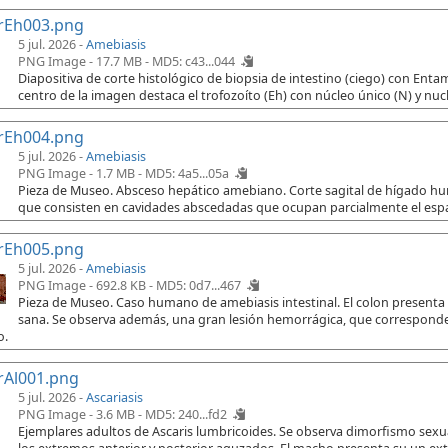
rEh003.png
5 jul. 2026 -
Amebiasis
PNG Image - 17.7 MB -
MD5: c43...044
Diapositiva de corte histológico de biopsia de intestino (ciego) con Ent
centro de la imagen destaca el trofozoíto (Eh) con núcleo único (N) y nuc
rEh004.png
5 jul. 2026 -
Amebiasis
PNG Image - 1.7 MB -
MD5: 4a5...05a
Pieza de Museo. Absceso hepático amebiano. Corte sagital de hígado h
que consisten en cavidades abscedadas que ocupan parcialmente el espac
rEh005.png
5 jul. 2026 -
Amebiasis
PNG Image - 692.8 KB -
MD5: 0d7...467
Pieza de Museo. Caso humano de amebiasis intestinal. El colon presenta
sana. Se observa además, una gran lesión hemorrágica, que corresponde 
o.
rAl001.png
5 jul. 2026 -
Ascariasis
PNG Image - 3.6 MB -
MD5: 240...fd2
Ejemplares adultos de Ascaris lumbricoides. Se observa dimorfismo sex