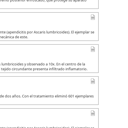
xtremo posterior enroscado, que protege su aparato
e (apendicitis por Ascaris lumbricoides). El ejemplar se
mecánica de este.
 lumbricoides y observado a 10x. En el centro de la
 tejido circundante presenta infiltrado inflamatorio.
 de dos años. Con el tratamiento eliminó 601 ejemplares