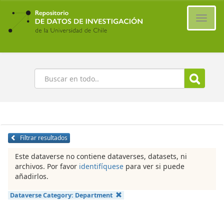
Ir
al
Cambi
contenido
naveg
principal
Buscar
Filtrar resultados
Este dataverse no contiene dataverses, datasets, ni
archivos. Por favor
identifíquese
para ver si puede
añadirlos.
Dataverse Category:
Department