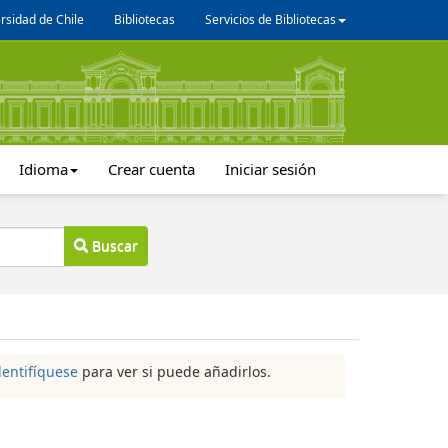
rsidad de Chile
Bibliotecas
Servicios de Bibliotecas
Idioma
Crear cuenta
Iniciar sesión
Buscar
dentifíquese
para ver si puede añadirlos.