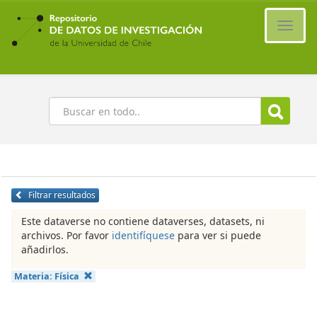
Ir
al
Cambi
contenido
naveg
principal
Buscar
Filtrar resultados
Este dataverse no contiene dataverses, datasets, ni
archivos. Por favor
identifíquese
para ver si puede
añadirlos.
Materia:
Física