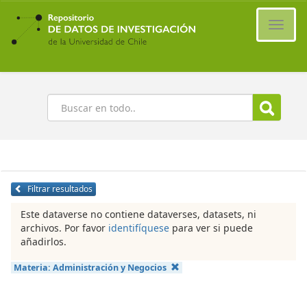
Ir
al
Cambi
contenido
naveg
principal
Buscar
Filtrar resultados
Este dataverse no contiene dataverses, datasets, ni
archivos. Por favor
identifíquese
para ver si puede
añadirlos.
Materia:
Administración y Negocios