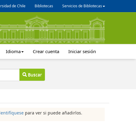
rsidad de Chile
Bibliotecas
Servicios de Bibliotecas
Idioma
Crear cuenta
Iniciar sesión
Buscar
dentifíquese
para ver si puede añadirlos.