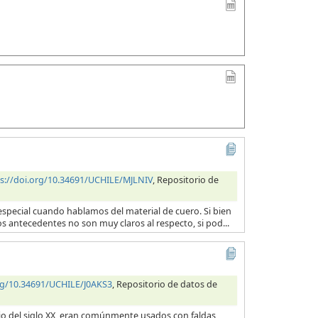
s://doi.org/10.34691/UCHILE/MJLNIV
, Repositorio de
en especial cuando hablamos del material de cuero. Si bien
os antecedentes no son muy claros al respecto, si pod...
org/10.34691/UCHILE/J0AKS3
, Repositorio de datos de
cio del siglo XX, eran comúnmente usados con faldas