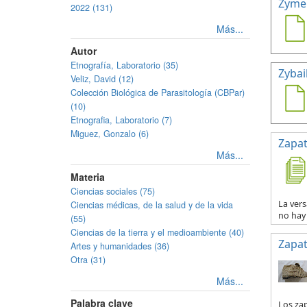
Zymel
2022 (131)
Más...
Autor
Etnografía, Laboratorio (35)
Zybail
Veliz, David (12)
Colección Biológica de Parasitología (CBPar)
(10)
Etnografia, Laboratorio (7)
Miguez, Gonzalo (6)
Zapat
Más...
Materia
Ciencias sociales (75)
La vers
Ciencias médicas, de la salud y de la vida
no hay 
(55)
Ciencias de la tierra y el medioambiente (40)
Zapat
Artes y humanidades (36)
Otra (31)
Más...
Palabra clave
Los za