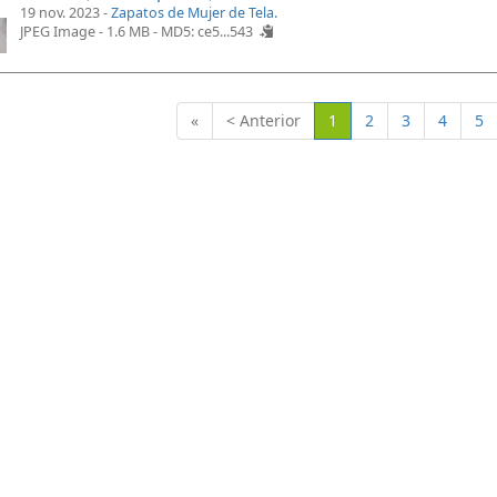
19 nov. 2023 -
Zapatos de Mujer de Tela.
JPEG Image - 1.6 MB -
MD5: ce5...543
(Actual)
«
< Anterior
1
2
3
4
5