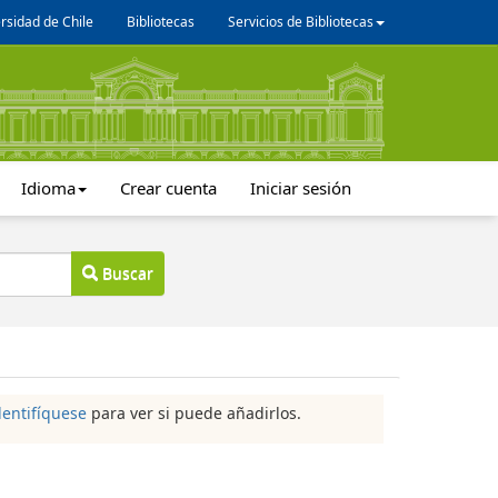
rsidad de Chile
Bibliotecas
Servicios de Bibliotecas
Idioma
Crear cuenta
Iniciar sesión
Buscar
dentifíquese
para ver si puede añadirlos.