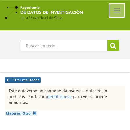
Ir
al
Cambi
contenido
naveg
principal
Buscar
Filtrar resultados
Este dataverse no contiene dataverses, datasets, ni
archivos. Por favor
identifíquese
para ver si puede
añadirlos.
Materia:
Otro