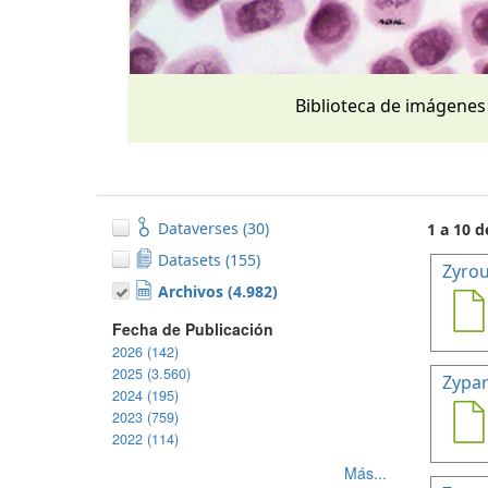
Biblioteca de imágenes
Dataverses (30)
1 a 10 d
Datasets (155)
Zyrou
Archivos (4.982)
Fecha de Publicación
2026 (142)
2025 (3.560)
Zypar
2024 (195)
2023 (759)
2022 (114)
Más...