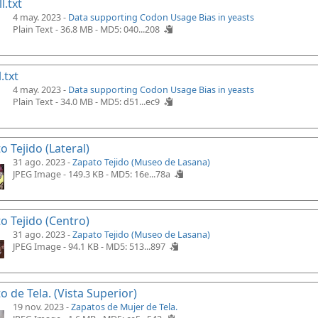
l.txt
4 may. 2023 -
Data supporting Codon Usage Bias in yeasts
Plain Text - 36.8 MB -
MD5: 040...208
.txt
4 may. 2023 -
Data supporting Codon Usage Bias in yeasts
Plain Text - 34.0 MB -
MD5: d51...ec9
o Tejido (Lateral)
31 ago. 2023 -
Zapato Tejido (Museo de Lasana)
JPEG Image - 149.3 KB -
MD5: 16e...78a
o Tejido (Centro)
31 ago. 2023 -
Zapato Tejido (Museo de Lasana)
JPEG Image - 94.1 KB -
MD5: 513...897
o de Tela. (Vista Superior)
19 nov. 2023 -
Zapatos de Mujer de Tela.