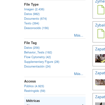
Zymel
File Type
Imagen (2.436)
Datos (982)
Documento (674)
Texto (394)
Zybail
Desconocido (156)
Más...
File Tag
Datos (256)
Zapat
Behavior_Tests (192)
Flow Cytometry (42)
Supplementary Figure (28)
Documentación (24)
Zapat
Más...
Access
Público (4.923)
Restringido (59)
Zapat
Métricas