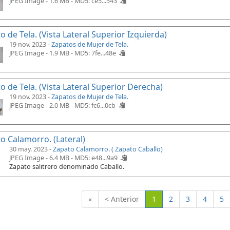
JPEG Image - 1.6 MB -
MD5: ce5...543
o de Tela. (Vista Lateral Superior Izquierda)
19 nov. 2023 -
Zapatos de Mujer de Tela.
JPEG Image - 1.9 MB -
MD5: 7fe...48e
o de Tela. (Vista Lateral Superior Derecha)
19 nov. 2023 -
Zapatos de Mujer de Tela.
JPEG Image - 2.0 MB -
MD5: fc6...0cb
o Calamorro. (Lateral)
30 may. 2023 -
Zapato Calamorro. ( Zapato Caballo)
JPEG Image - 6.4 MB -
MD5: e48...9a9
Zapato salitrero denominado Caballo.
(Actual)
«
< Anterior
1
2
3
4
5