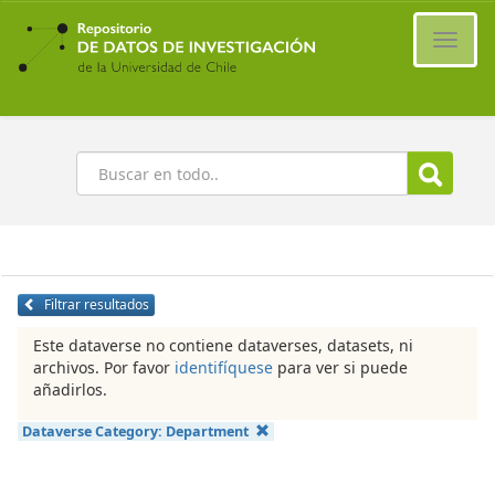
Ir
al
Cambi
contenido
naveg
principal
Buscar
Filtrar resultados
Este dataverse no contiene dataverses, datasets, ni
archivos. Por favor
identifíquese
para ver si puede
añadirlos.
Dataverse Category:
Department