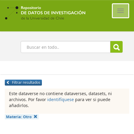
Ir
al
Cambi
contenido
naveg
principal
Buscar
Filtrar resultados
Este dataverse no contiene dataverses, datasets, ni
archivos. Por favor
identifíquese
para ver si puede
añadirlos.
Materia:
Otro