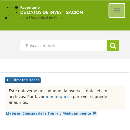
Ir
al
Cambi
contenido
naveg
principal
Buscar
Filtrar resultados
Este dataverse no contiene dataverses, datasets, ni
archivos. Por favor
identifíquese
para ver si puede
añadirlos.
Materia:
Ciencias de la Tierra y Medioambiente