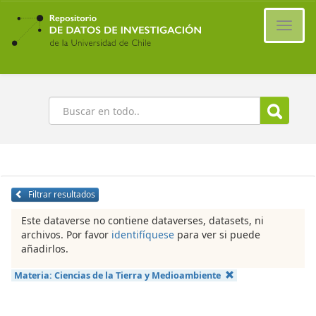
Ir
al
Cambi
contenido
naveg
principal
Buscar
Filtrar resultados
Este dataverse no contiene dataverses, datasets, ni
archivos. Por favor
identifíquese
para ver si puede
añadirlos.
Materia:
Ciencias de la Tierra y Medioambiente