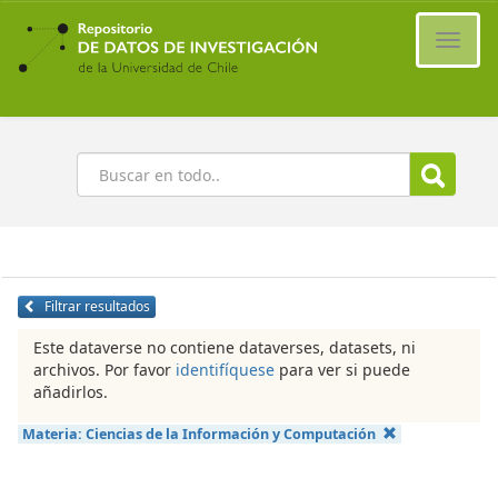
Ir
al
Cambi
contenido
naveg
principal
Buscar
Filtrar resultados
Este dataverse no contiene dataverses, datasets, ni
archivos. Por favor
identifíquese
para ver si puede
añadirlos.
Materia:
Ciencias de la Información y Computación