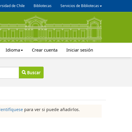
rsidad de Chile
Bibliotecas
Servicios de Bibliotecas
Idioma
Crear cuenta
Iniciar sesión
Buscar
dentifíquese
para ver si puede añadirlos.