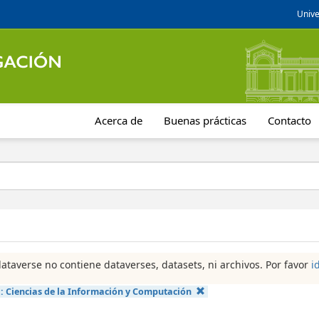
Unive
Acerca de
Buenas prácticas
Contacto
dataverse no contiene dataverses, datasets, ni archivos. Por favor
i
a:
Ciencias de la Información y Computación