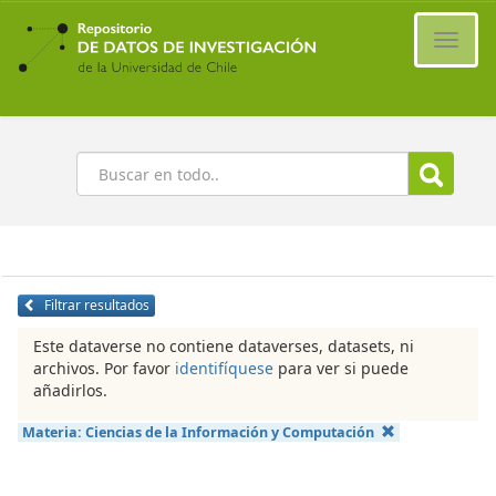
Ir
al
Cambi
contenido
naveg
principal
Buscar
Filtrar resultados
Este dataverse no contiene dataverses, datasets, ni
archivos. Por favor
identifíquese
para ver si puede
añadirlos.
Materia:
Ciencias de la Información y Computación