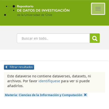
Ir
al
Cambi
contenido
naveg
principal
Buscar
Filtrar resultados
Este dataverse no contiene dataverses, datasets, ni
archivos. Por favor
identifíquese
para ver si puede
añadirlos.
Materia:
Ciencias de la Información y Computación