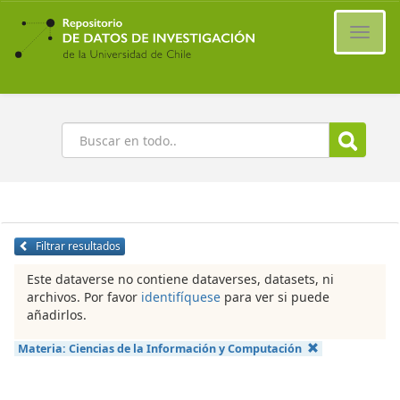
Ir
al
Cambi
contenido
naveg
principal
Buscar
Filtrar resultados
Este dataverse no contiene dataverses, datasets, ni
archivos. Por favor
identifíquese
para ver si puede
añadirlos.
Materia:
Ciencias de la Información y Computación