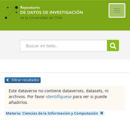
Ir
al
Cambi
contenido
naveg
principal
Buscar
Filtrar resultados
Este dataverse no contiene dataverses, datasets, ni
archivos. Por favor
identifíquese
para ver si puede
añadirlos.
Materia:
Ciencias de la Información y Computación