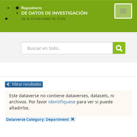
Ir
al
Cambi
contenido
naveg
principal
Buscar
Filtrar resultados
Este dataverse no contiene dataverses, datasets, ni
archivos. Por favor
identifíquese
para ver si puede
añadirlos.
Dataverse Category:
Department