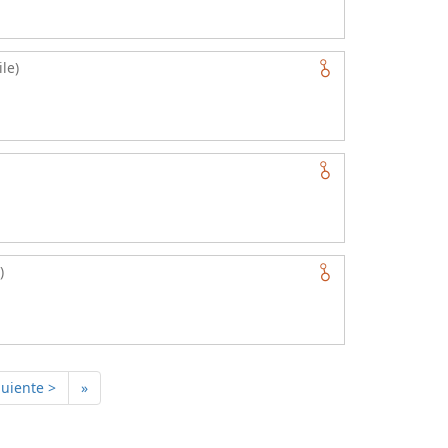
le)
)
guiente >
»