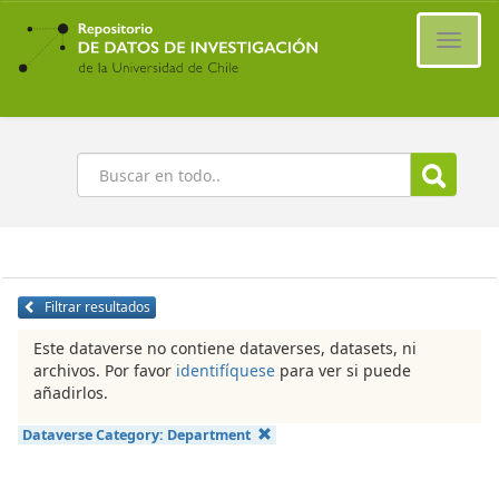
Ir
al
Cambi
contenido
naveg
principal
Buscar
Filtrar resultados
Este dataverse no contiene dataverses, datasets, ni
archivos. Por favor
identifíquese
para ver si puede
añadirlos.
Dataverse Category:
Department