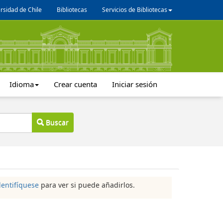
rsidad de Chile
Bibliotecas
Servicios de Bibliotecas
Idioma
Crear cuenta
Iniciar sesión
Buscar
dentifíquese
para ver si puede añadirlos.