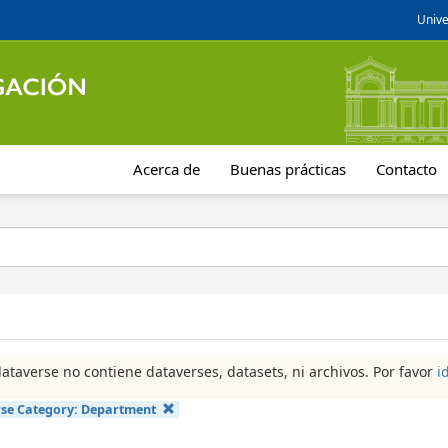
Unive
Acerca de
Buenas prácticas
Contacto
dataverse no contiene dataverses, datasets, ni archivos. Por favor
i
se Category:
Department