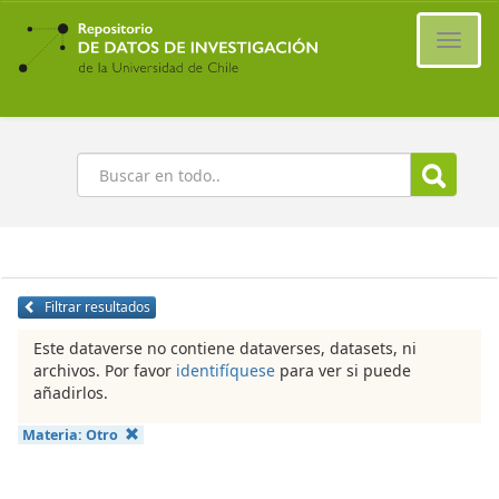
Ir
al
Cambi
contenido
naveg
principal
Buscar
Filtrar resultados
Este dataverse no contiene dataverses, datasets, ni
archivos. Por favor
identifíquese
para ver si puede
añadirlos.
Materia:
Otro