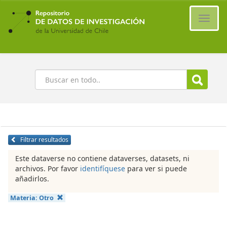
Ir
al
Cambi
contenido
naveg
principal
Buscar
Filtrar resultados
Este dataverse no contiene dataverses, datasets, ni
archivos. Por favor
identifíquese
para ver si puede
añadirlos.
Materia:
Otro