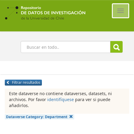
Ir
al
Cambi
contenido
naveg
principal
Buscar
Filtrar resultados
Este dataverse no contiene dataverses, datasets, ni
archivos. Por favor
identifíquese
para ver si puede
añadirlos.
Dataverse Category:
Department