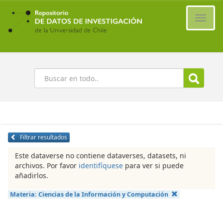
Ir
al
Cambi
contenido
naveg
principal
Buscar
Filtrar resultados
Este dataverse no contiene dataverses, datasets, ni
archivos. Por favor
identifíquese
para ver si puede
añadirlos.
Materia:
Ciencias de la Información y Computación