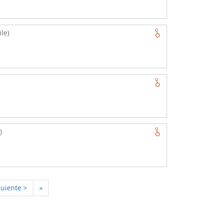
le)
)
guiente >
»