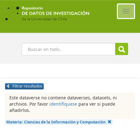
Ir
al
Cambi
contenido
naveg
principal
Buscar
Filtrar resultados
Este dataverse no contiene dataverses, datasets, ni
archivos. Por favor
identifíquese
para ver si puede
añadirlos.
Materia:
Ciencias de la Información y Computación