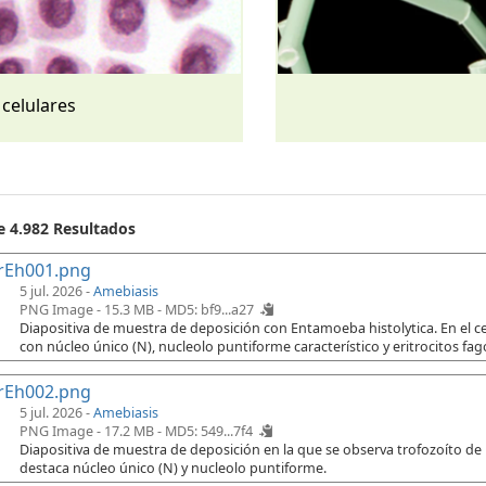
 celulares
e 4.982 Resultados
rEh001.png
5 jul. 2026 -
Amebiasis
PNG Image - 15.3 MB -
MD5: bf9...a27
Diapositiva de muestra de deposición con Entamoeba histolytica. En el cen
con núcleo único (N), nucleolo puntiforme característico y eritrocitos fago
rEh002.png
5 jul. 2026 -
Amebiasis
PNG Image - 17.2 MB -
MD5: 549...7f4
Diapositiva de muestra de deposición en la que se observa trofozoíto de
destaca núcleo único (N) y nucleolo puntiforme.