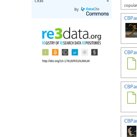
Citas
4
copulat
By
CBPa
CBPa
CBPa
CBPa