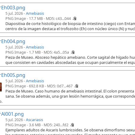
rEh003.png
5 jul. 2026 -
Amebiasis
PNG Image - 17.7 MB -
MD5: c43...044
Diapositiva de corte histológico de biopsia de intestino (ciego) con Ent
centro de la imagen destaca el trofozoíto (Eh) con núcleo único (N) y nuc
rEh004.png
5 jul. 2026 -
Amebiasis
PNG Image - 1.7 MB -
MD5: 4a5...05a
Pieza de Museo. Absceso hepático amebiano. Corte sagital de hígado h
que consisten en cavidades abscedadas que ocupan parcialmente el espac
rEh005.png
5 jul. 2026 -
Amebiasis
PNG Image - 692.8 KB -
MD5: 0d7...467
Pieza de Museo. Caso humano de amebiasis intestinal. El colon presenta
sana. Se observa además, una gran lesión hemorrágica, que corresponde 
o.
rAl001.png
5 jul. 2026 -
Ascariasis
PNG Image - 3.6 MB -
MD5: 240...fd2
Ejemplares adultos de Ascaris lumbricoides. Se observa dimorfismo sex