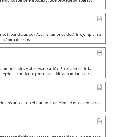
xtremo posterior enroscado, que protege su aparato
e (apendicitis por Ascaris lumbricoides). El ejemplar se
mecánica de este.
 lumbricoides y observado a 10x. En el centro de la
 tejido circundante presenta infiltrado inflamatorio.
 de dos años. Con el tratamiento eliminó 601 ejemplares